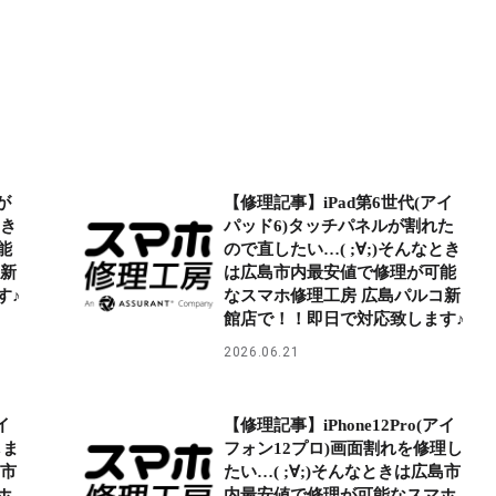
が
【修理記事】iPad第6世代(アイ
とき
パッド6)タッチパネルが割れた
能
ので直したい…( ;∀;)そんなとき
コ新
は広島市内最安値で修理が可能
す♪
なスマホ修理工房 広島パルコ新
館店で！！即日で対応致します♪
2026.06.21
イ
【修理記事】iPhone12Pro(アイ
しま
フォン12プロ)画面割れを修理し
島市
たい…( ;∀;)そんなときは広島市
ホ
内最安値で修理が可能なスマホ