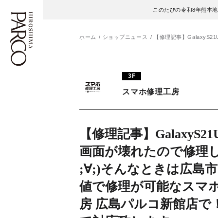
このたびの令和8年熊本
ホーム
ショップニュース
【修理記事】GalaxyS
フロアガイド
ENGLISH
3F
スマホ修理工房
施設案内・アクセス
繁体字
イベント・ポップアップ
簡体字
【修理記事】GalaxyS21U
ニュース
한국어
画面が壊れたので修理し
;∀;)そんなときは広島
レストラン・カフェ
ภาษาไทย
値で修理が可能なスマ
TAX FREE
日本語
房 広島パルコ新館店で