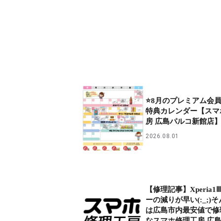
⭐8月のプレミアム会
特典カレンダー【スマ
房 広島パルコ新館店】
2026.08.01
【修理記事】Xperia1
ーの減りが早い(:_;)
は広島市内最安値で修
なスマホ修理工房 広