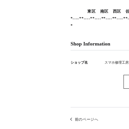
東区 南区 西区 佐伯区
*----**----**----**----**----**-
*
Shop Information
ショップ名
スマホ修理工房
前のページへ