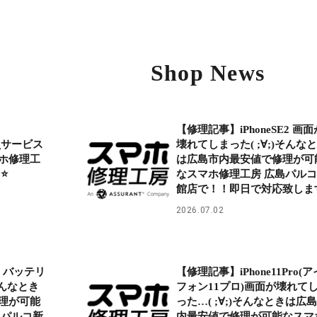
Shop News
【修理記事】iPhoneSE2 画面
員サービス
壊れてしまった( ;∀;)そんな
ホ修理工
は広島市内最安値で修理が可
⭐
なスマホ修理工房 広島パル
館店で！！即日で対応致しま
2026.07.02
Ⅲ バッテリ
【修理記事】iPhone11Pro(ア
そんなとき
フォン11プロ)画面が壊れて
理が可能
った…( ;∀;)そんなときは広
島パルコ新
内最安値で修理が可能なスマ