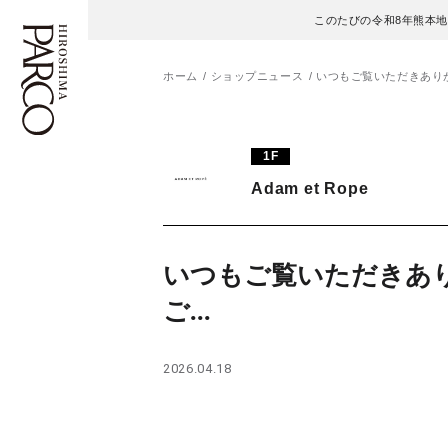
このたびの令和8年熊本
ホーム
ショップニュース
いつもご覧いただきありが
フロアガイド
ENGLISH
1F
Adam et Rope
施設案内・アクセス
繁体字
イベント・ポップアップ
簡体字
いつもご覧いただきあ
ニュース
한국어
ご...
レストラン・カフェ
ภาษาไทย
2026.04.18
TAX FREE
日本語