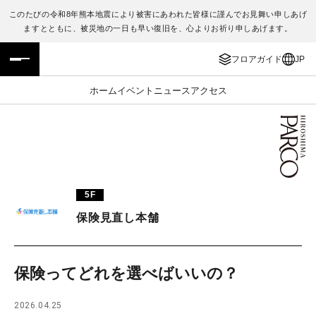
このたびの令和8年熊本地震により被害にあわれた皆様に謹んでお見舞い申しあげ
ますとともに、被災地の一日も早い復旧を、心よりお祈り申しあげます。
フロアガイド
ENGLISH
フロアガイド
JP
施設案内・アクセス
繁体字
ホーム
イベント
ニュース
アクセス
イベント・ポップアップ
簡体字
ニュース
한국어
レストラン・カフェ
ภาษาไทย
5F
TAX FREE
日本語
保険見直し本舗
PARCOメンバーズ
保険ってどれを選べばいいの？
JP
2026.04.25