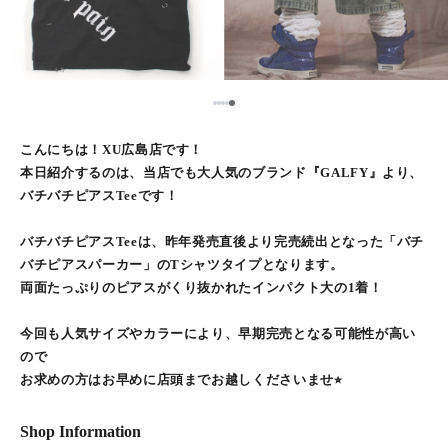
5
1
2
3
4
こんにちは！XU広島店です！
本日紹介するのは、当店でも大人気のブランド『GALFY』より、
バチバチピアスTeeです！
バチバチピアスTeeは、昨年発売直後より完売続出となった「バチ
バチピアスパーカー」のTシャツタイプとなります。
両面たっぷりのピアスがくり抜かれたインパクト大の1着！
今回も人気サイズやカラーにより、早期完売となる可能性が高い
ので
お求めの方はお早めに店頭までお越しくださいませ⭐︎
Shop Information