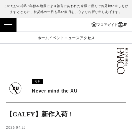
このたびの令和8年熊本地震により被害にあわれた皆様に謹んでお見舞い申しあげ
ますとともに、被災地の一日も早い復旧を、心よりお祈り申しあげます。
フロアガイド
ENGLISH
フロアガイド
JP
施設案内・アクセス
繁体字
ホーム
イベント
ニュース
アクセス
イベント・ポップアップ
簡体字
ニュース
한국어
レストラン・カフェ
ภาษาไทย
6F
TAX FREE
日本語
Never mind the XU
PARCOメンバーズ
【GALFY】新作入荷！
JP
2026.04.25