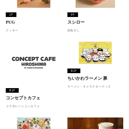
1F
9F
PUG
スシロー
クッキー
回転すし
B1F
ちいかわラーメン 豚
ラーメン・キャラクターグッズ
B1F
コンセプトカフェ
コラボレーションカフェ