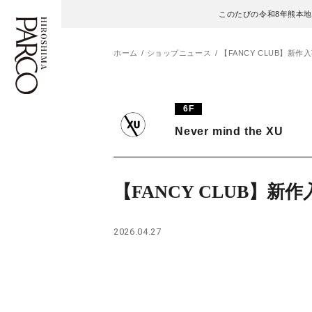
このたびの令和8年熊本
ホーム
ショップニュース
【FANCY CLUB】新作
フロアガイド
ENGLISH
6F
Never mind the XU
施設案内・アクセス
繁体字
イベント・ポップアップ
簡体字
【FANCY CLUB】新
ニュース
한국어
2026.04.27
レストラン・カフェ
ภาษาไทย
TAX FREE
日本語