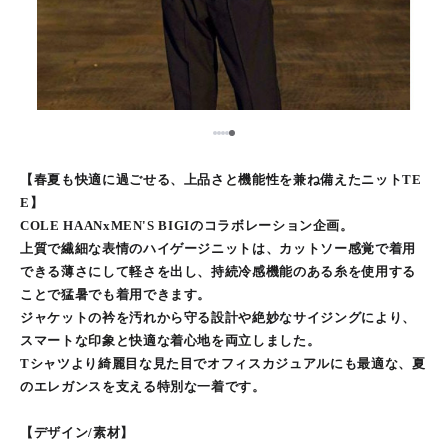
5
1
2
3
4
【春夏も快適に過ごせる、上品さと機能性を兼ね備えたニットTE
E】
COLE HAANxMEN'S BIGIのコラボレーション企画。
上質で繊細な表情のハイゲージニットは、カットソー感覚で着用
できる薄さにして軽さを出し、持続冷感機能のある糸を使用する
ことで猛暑でも着用できます。
ジャケットの衿を汚れから守る設計や絶妙なサイジングにより、
スマートな印象と快適な着心地を両立しました。
Tシャツより綺麗目な見た目でオフィスカジュアルにも最適な、夏
のエレガンスを支える特別な一着です。
【デザイン/素材】