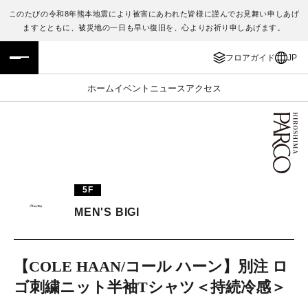
このたびの令和8年熊本地震により被害にあわれた皆様に謹んでお見舞い申しあげ
ますとともに、被災地の一日も早い復旧を、心よりお祈り申しあげます。
フロアガイド
ENGLISH
フロアガイド
JP
施設案内・アクセス
繁体字
ホーム
イベント
ニュース
アクセス
イベント・ポップアップ
簡体字
ニュース
한국어
レストラン・カフェ
ภาษาไทย
5F
TAX FREE
日本語
MEN'S BIGI
PARCOメンバーズ
【COLE HAAN/コール ハーン】別注 ロ
ゴ刺繍ニット半袖Tシャツ＜持続冷感＞
JP