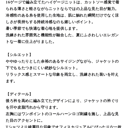
16ゲージで編み立てたハイゲージニットは、カットソー感覚で着
られる薄さと軽さながらニットならではの上品な見た目が魅力。
冷感性のある糸を使用した生地は、肌に触れた瞬間だけでなく涼
しさが長持ちする持続冷感なのも嬉しいポイント。
暑い季節でも快適な着心地を提供します。
洗練された雰囲気と機能性が融合した、夏にふさわしいエレガン
トな一着に仕上がりました。
【シルエット】
ややゆったりとした余裕のあるサイジングながら、ジャケットの
下でももたつきにくい絶妙なシルエット。
リラックス感とスマートな印象を両立し、洗練された装いを叶え
ます。
【ディテール】
後ろ衿を高めに編み立てたデザインにより、ジャケットの衿ぐり
を汗や皮脂汚れから守ります。
左胸にはワンポイントのコールハーンロゴ刺繍を施し、上品な見
た目のアクセントに。
Tシャツより綺麗目な印象でオフィスカジュアルにぴったりな一枚