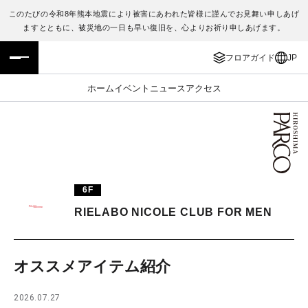
このたびの令和8年熊本地震により被害にあわれた皆様に謹んでお見舞い申しあげ
ますとともに、被災地の一日も早い復旧を、心よりお祈り申しあげます。
フロアガイド
ENGLISH
フロアガイド
JP
施設案内・アクセス
繁体字
ホーム
イベント
ニュース
アクセス
イベント・ポップアップ
簡体字
ニュース
한국어
レストラン・カフェ
ภาษาไทย
6F
TAX FREE
日本語
RIELABO NICOLE CLUB FOR MEN
PARCOメンバーズ
オススメアイテム紹介
JP
2026.07.27