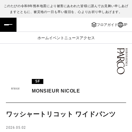
このたびの令和8年熊本地震により被害にあわれた皆様に謹んでお見舞い申しあげ
ますとともに、被災地の一日も早い復旧を、心よりお祈り申しあげます。
フロアガイド
ENGLISH
フロアガイド
JP
施設案内・アクセス
繁体字
ホーム
イベント
ニュース
アクセス
イベント・ポップアップ
簡体字
ニュース
한국어
レストラン・カフェ
ภาษาไทย
5F
TAX FREE
日本語
MONSIEUR NICOLE
PARCOメンバーズ
ワッシャートリコット ワイドパンツ
JP
2026.05.02