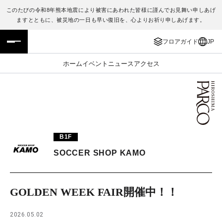
このたびの令和8年熊本地震により被害にあわれた皆様に謹んでお見舞い申しあげ
ますとともに、被災地の一日も早い復旧を、心よりお祈り申しあげます。
フロアガイド
ENGLISH
フロアガイド
JP
施設案内・アクセス
繁体字
ホーム
イベント
ニュース
アクセス
イベント・ポップアップ
簡体字
ニュース
한국어
レストラン・カフェ
ภาษาไทย
B1F
TAX FREE
日本語
SOCCER SHOP KAMO
PARCOメンバーズ
GOLDEN WEEK FAIR開催中！！
JP
2026.05.02