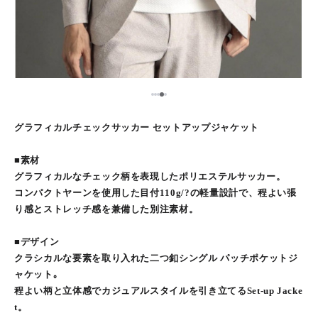
5
1
2
3
4
グラフィカルチェックサッカー セットアップジャケット
■素材
グラフィカルなチェック柄を表現したポリエステルサッカー。
コンパクトヤーンを使用した目付110g/?の軽量設計で、程よい張
り感とストレッチ感を兼備した別注素材。
■デザイン
クラシカルな要素を取り入れた二つ釦シングル パッチポケットジ
ャケット｡
程よい柄と立体感でカジュアルスタイルを引き立てるSet-up Jacke
t。