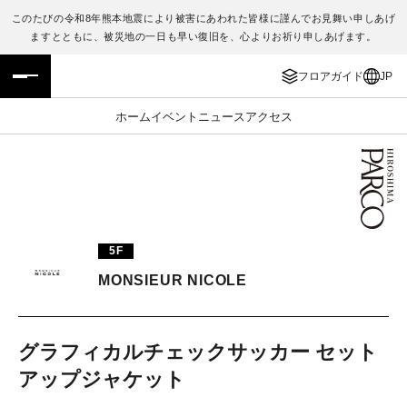
このたびの令和8年熊本地震により被害にあわれた皆様に謹んでお見舞い申しあげ
ますとともに、被災地の一日も早い復旧を、心よりお祈り申しあげます。
フロアガイド
ENGLISH
フロアガイド
JP
施設案内・アクセス
繁体字
ホーム
イベント
ニュース
アクセス
イベント・ポップアップ
簡体字
ニュース
한국어
レストラン・カフェ
ภาษาไทย
5F
TAX FREE
日本語
MONSIEUR NICOLE
PARCOメンバーズ
グラフィカルチェックサッカー セット
アップジャケット
JP