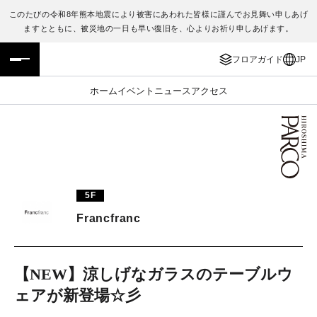
このたびの令和8年熊本地震により被害にあわれた皆様に謹んでお見舞い申しあげ
ますとともに、被災地の一日も早い復旧を、心よりお祈り申しあげます。
フロアガイド
ENGLISH
フロアガイド
JP
施設案内・アクセス
繁体字
ホーム
イベント
ニュース
アクセス
イベント・ポップアップ
簡体字
ニュース
한국어
レストラン・カフェ
ภาษาไทย
5F
TAX FREE
日本語
Francfranc
PARCOメンバーズ
【NEW】涼しげなガラスのテーブルウ
ェアが新登場☆彡
JP