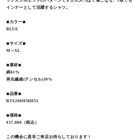
ックスシルエットのパターンですが大人っぽく着こなせ、1枚でも
インナーとして活躍するシャツ。⁡
◾︎カラー◾︎
BLUE
◾︎サイズ◾︎
M～XL
◾︎素材◾︎
綿61%
再生繊維(テンセル)39%⁡
◾︎品番◾︎
RTA260HSH053⁡
◾︎価格◾︎
¥17,800（税込）⁡
この機会に是非ご来店お待ちしております！