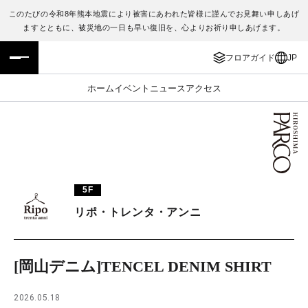
このたびの令和8年熊本地震により被害にあわれた皆様に謹んでお見舞い申しあげ
ますとともに、被災地の一日も早い復旧を、心よりお祈り申しあげます。
フロアガイド
ENGLISH
フロアガイド
JP
施設案内・アクセス
繁体字
ホーム
イベント
ニュース
アクセス
イベント・ポップアップ
簡体字
ニュース
한국어
レストラン・カフェ
ภาษาไทย
5F
TAX FREE
日本語
リポ・トレンタ・アンニ
PARCOメンバーズ
[岡山デニム]TENCEL DENIM SHIRT
JP
2026.05.18