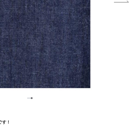
1
2
3
4
店です！