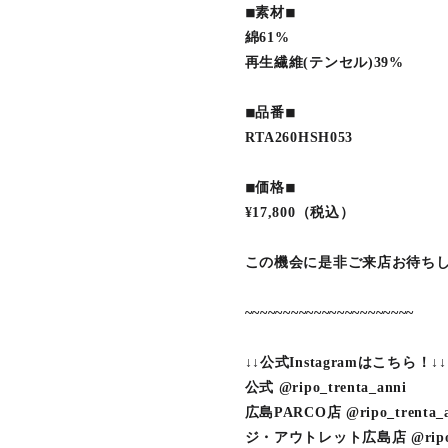
◾︎素材◾︎
綿61%
再生繊維(テンセル)39%⁡
◾︎品番◾︎
RTA260HSH053⁡
◾︎価格◾︎
¥17,800（税込）⁡
この機会に是非ご来店お待ち
~~~~~~~~~~~~~~~~~~~~~~
↓↓公式Instagramはこちら！↓↓
公式 @ripo_trenta_anni
広島PARCO店 @ripo_trenta_a
ジ・アウトレット広島店 @ripo_tre