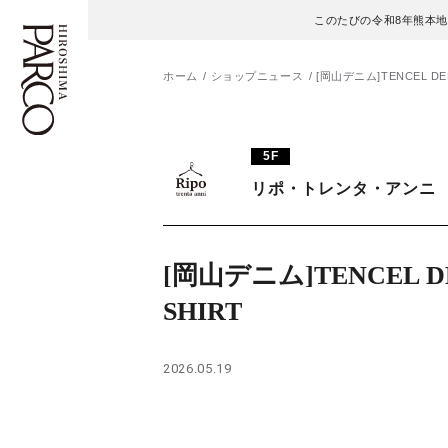
このたびの令和8年熊本
ホーム
ショップニュース
[岡山デニム]TENCEL DEN
フロアガイド
ENGLISH
5F
リポ・トレンタ・アンニ
施設案内・アクセス
繁体字
イベント・ポップアップ
簡体字
[岡山デニム]TENCEL D
ニュース
한국어
SHIRT
レストラン・カフェ
ภาษาไทย
2026.05.19
TAX FREE
日本語