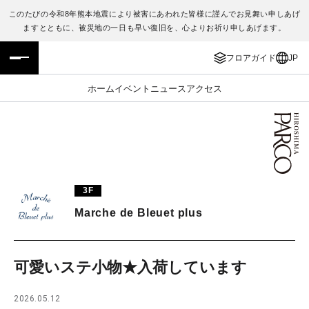
このたびの令和8年熊本地震により被害にあわれた皆様に謹んでお見舞い申しあげ
ますとともに、被災地の一日も早い復旧を、心よりお祈り申しあげます。
フロアガイド
ENGLISH
フロアガイド
JP
施設案内・アクセス
繁体字
ホーム
イベント
ニュース
アクセス
イベント・ポップアップ
簡体字
ニュース
한국어
レストラン・カフェ
ภาษาไทย
3F
TAX FREE
日本語
Marche de Bleuet plus
PARCOメンバーズ
可愛いステ小物★入荷しています
JP
2026.05.12