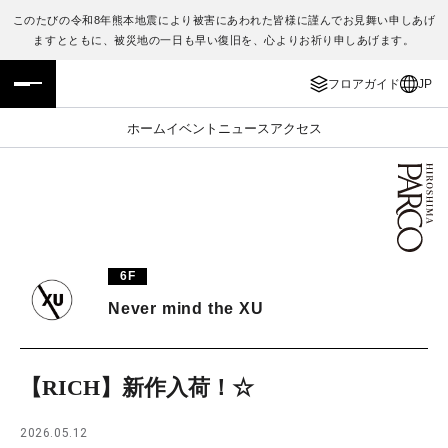
このたびの令和8年熊本地震により被害にあわれた皆様に謹んでお見舞い申しあげ
ますとともに、被災地の一日も早い復旧を、心よりお祈り申しあげます。
フロアガイド
ENGLISH
フロアガイド
JP
施設案内・アクセス
繁体字
ホーム
イベント
ニュース
アクセス
イベント・ポップアップ
簡体字
ニュース
한국어
レストラン・カフェ
ภาษาไทย
6F
TAX FREE
日本語
Never mind the XU
PARCOメンバーズ
【RICH】新作入荷！‪☆
JP
2026.05.12