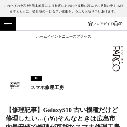
このたびの令和8年熊本地震により被害にあわれた皆様に謹んでお見舞い申しあげ
ますとともに、被災地の一日も早い復旧を、心よりお祈り申しあげます。
フロアガイド
ENGLISH
フロアガイド
JP
施設案内・アクセス
繁体字
ホーム
イベント
ニュース
アクセス
イベント・ポップアップ
簡体字
ニュース
한국어
レストラン・カフェ
ภาษาไทย
3F
TAX FREE
日本語
スマホ修理工房
PARCOメンバーズ
【修理記事】GalaxyS10 古い機種だけど
修理したい…( ;∀;)そんなときは広島市
JP
内最安値で修理が可能なスマホ修理工房