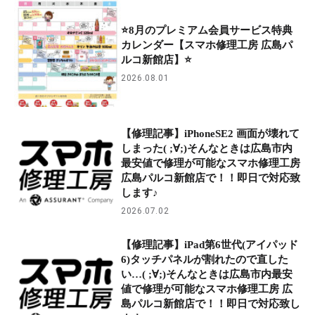
⭐8月のプレミアム会員サービス特典
カレンダー【スマホ修理工房 広島パ
ルコ新館店】⭐
2026.08.01
【修理記事】iPhoneSE2 画面が壊れて
しまった( ;∀;)そんなときは広島市内
最安値で修理が可能なスマホ修理工房
広島パルコ新館店で！！即日で対応致
します♪
2026.07.02
【修理記事】iPad第6世代(アイパッド
6)タッチパネルが割れたので直した
い…( ;∀;)そんなときは広島市内最安
値で修理が可能なスマホ修理工房 広
島パルコ新館店で！！即日で対応致し