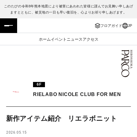
このたびの令和8年熊本地震により被害にあわれた皆様に謹んでお見舞い申しあげ
ますとともに、被災地の一日も早い復旧を、心よりお祈り申しあげます。
フロアガイド
ENGLISH
フロアガイド
JP
施設案内・アクセス
繁体字
ホーム
イベント
ニュース
アクセス
イベント・ポップアップ
簡体字
ニュース
한국어
レストラン・カフェ
ภาษาไทย
6F
TAX FREE
日本語
RIELABO NICOLE CLUB FOR MEN
PARCOメンバーズ
新作アイテム紹介 リエラボニット
JP
2026.05.15