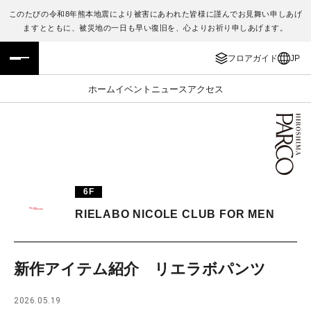
このたびの令和8年熊本地震により被害にあわれた皆様に謹んでお見舞い申しあげ
ますとともに、被災地の一日も早い復旧を、心よりお祈り申しあげます。
フロアガイド
ENGLISH
フロアガイド
JP
施設案内・アクセス
繁体字
ホーム
イベント
ニュース
アクセス
イベント・ポップアップ
簡体字
ニュース
한국어
レストラン・カフェ
ภาษาไทย
6F
TAX FREE
日本語
RIELABO NICOLE CLUB FOR MEN
PARCOメンバーズ
新作アイテム紹介 リエラボパンツ
JP
2026.05.19