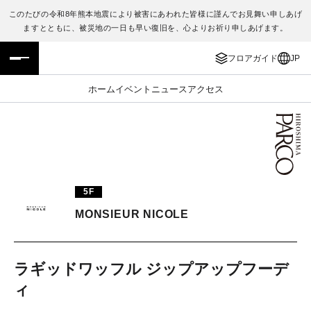
このたびの令和8年熊本地震により被害にあわれた皆様に謹んでお見舞い申しあげ
ますとともに、被災地の一日も早い復旧を、心よりお祈り申しあげます。
フロアガイド
ENGLISH
フロアガイド
JP
施設案内・アクセス
繁体字
ホーム
イベント
ニュース
アクセス
イベント・ポップアップ
簡体字
ニュース
한국어
レストラン・カフェ
ภาษาไทย
5F
TAX FREE
日本語
MONSIEUR NICOLE
PARCOメンバーズ
ラギッドワッフル ジップアップフーデ
ィ
JP