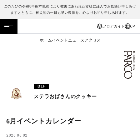
このたびの令和8年熊本地震により被害にあわれた皆様に謹んでお見舞い申しあげ
ますとともに、被災地の一日も早い復旧を、心よりお祈り申しあげます。
フロアガイド
ENGLISH
フロアガイド
JP
施設案内・アクセス
繁体字
ホーム
イベント
ニュース
アクセス
イベント・ポップアップ
簡体字
ニュース
한국어
レストラン・カフェ
ภาษาไทย
B1F
TAX FREE
日本語
ステラおばさんのクッキー
PARCOメンバーズ
6月イベントカレンダー
JP
2026.06.02