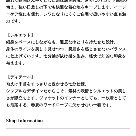
触れた瞬間ひんやりとした清涼感を実現。さらにUVカット機能を
備え、強い日差しの下でも快適な着心地をキープします。イージ
ーケア性にも優れ、シワになりにくくご自宅で扱いやすい点も魅
力です。
【シルエット】
細身をベースにしながらも、適度なゆとりを持たせた設計。
身体のラインを美しく見せつつ、窮屈さを感じさせないバランス
に仕上げています。七分袖が抜け感を生み、軽快で知的な印象を
与えます。
【ディテール】
袖丈は手首をすっきりと覗かせる七分仕様。
シンプルなデザインだからこそ、素材の表情とシルエットの美し
さが際立ちます。ジャケットのインナーとしても、一枚着として
も活躍する、春夏のワードローブに欠かせない一着です。
Shop Information