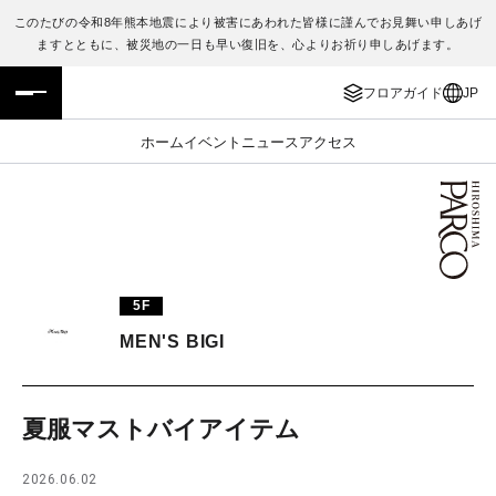
このたびの令和8年熊本地震により被害にあわれた皆様に謹んでお見舞い申しあげ
ますとともに、被災地の一日も早い復旧を、心よりお祈り申しあげます。
フロアガイド
ENGLISH
フロアガイド
JP
施設案内・アクセス
繁体字
ホーム
イベント
ニュース
アクセス
イベント・ポップアップ
簡体字
ニュース
한국어
レストラン・カフェ
ภาษาไทย
5F
TAX FREE
日本語
MEN'S BIGI
PARCOメンバーズ
夏服マストバイアイテム
JP
2026.06.02