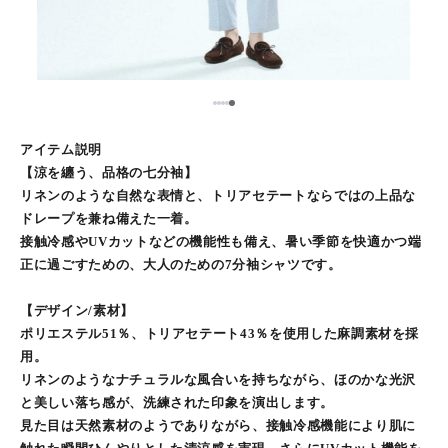
5
1
2
3
4
アイテム説明
【涼を纏う、品格の七分袖】
リネンのような自然な表情と、トリアセテートならではの上品な
ドレープを兼ね備えた一着。
接触冷感やUVカットなどの機能性も備え、暑い季節を快適かつ端
正に過ごすための、大人のための7分袖シャツです。
【デザイン/素材】
ポリエステル51％、トリアセテート43％を使用した麻調素材を採
用。
リネンのようなナチュラルな風合いを持ちながら、ほのかな光沢
と美しい落ち感が、洗練された印象を演出します。
見た目は天然素材のようでありながら、接触冷感機能により肌に