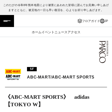
このたびの令和8年熊本地震により被害にあわれた皆様に謹んでお見舞い申しあげ
ますとともに、被災地の一日も早い復旧を、心よりお祈り申しあげます。
フロアガイド
ENGLISH
フロアガイド
JP
施設案内・アクセス
繁体字
ホーム
イベント
ニュース
アクセス
イベント・ポップアップ
簡体字
ニュース
한국어
レストラン・カフェ
ภาษาไทย
5F
TAX FREE
日本語
ABC-MART/ABC-MART SPORTS
PARCOメンバーズ
《ABC-MART SPORTS》 adidas
【TOKYO W】
JP