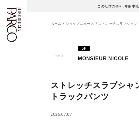
このたびの令和8年熊本
ホーム
ショップニュース
ストレッチスラブシャン
フロアガイド
ENGLISH
5F
MONSIEUR NICOLE
施設案内・アクセス
繁体字
イベント・ポップアップ
簡体字
ストレッチスラブシャ
ニュース
한국어
トラックパンツ
レストラン・カフェ
ภาษาไทย
2026.07.07
TAX FREE
日本語