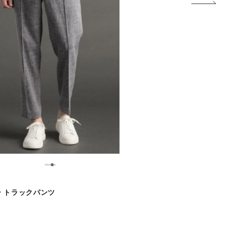
5
1
2
3
4
 トラックパンツ