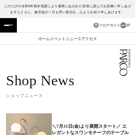
このたびの令和8年熊本地震により被害にあわれた皆様に謹んでお見舞い申しあげ
ますとともに、被災地の一日も早い復旧を、心よりお祈り申しあげます。
フロアガイド
ENGLISH
フロアガイド
JP
施設案内・アクセス
繁体字
ホーム
イベント
ニュース
アクセス
イベント・ポップアップ
簡体字
ニュース
한국어
Shop News
レストラン・カフェ
ภาษาไทย
TAX FREE
日本語
ショップニュース
PARCOメンバーズ
＼7月31日(金)より展開スタート／ エ
JP
レガントなスワンモチーフのテーブル