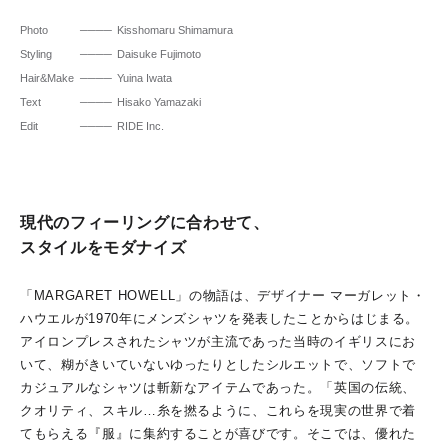
Photo
Kisshomaru Shimamura
Styling
Daisuke Fujimoto
Hair&Make
Yuina Iwata
Text
Hisako Yamazaki
Edit
RIDE Inc.
現代のフィーリングに合わせて、
スタイルをモダナイズ
「MARGARET HOWELL」の物語は、デザイナー マーガレット・
ハウエルが1970年にメンズシャツを発表したことからはじまる。
アイロンプレスされたシャツが主流であった当時のイギリスにお
いて、糊がきいていないゆったりとしたシルエットで、ソフトで
カジュアルなシャツは斬新なアイテムであった。「英国の伝統、
クオリティ、スキル…糸を撚るように、これらを現実の世界で着
てもらえる『服』に集約することが喜びです。そこでは、優れた