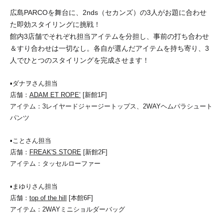
広島PARCOを舞台に、2nds（セカンズ）の3人がお題に合わせ
た即効スタイリングに挑戦！
館内3店舗でそれぞれ担当アイテムを分担し、事前の打ち合わせ
＆すり合わせは一切なし。各自が選んだアイテムを持ち寄り、3
人でひとつのスタイリングを完成させます！
▪︎ダナヲさん担当
店舗：
ADAM ET ROPE’
[新館1F]
アイテム：3レイヤードジャージートップス、2WAYヘムパラシュート
パンツ
▪︎ことさん担当
店舗：
FREAK'S STORE
[新館2F]
アイテム：タッセルローファー
▪︎まゆりさん担当
店舗：
top of the hill
[本館6F]
アイテム：2WAYミニショルダーバッグ