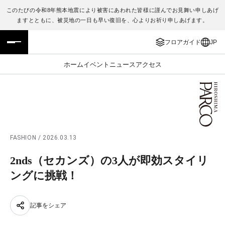
このたびの令和8年熊本地震により被害にあわれた皆様に謹んでお見舞い申しあげ
ますとともに、被災地の一日も早い復旧を、心よりお祈り申しあげます。
フロアガイド
ENGLISH
フロアガイド
JP
施設案内・アクセス
繁体字
ホーム
イベント
ニュース
アクセス
イベント・ポップアップ
簡体字
ニュース
한국어
レストラン・カフェ
ภาษาไทย
FASHION / 2026.03.13
TAX FREE
日本語
2nds（セカンズ）の3人が即効スタイリ
ングに挑戦！
PARCOメンバーズ
記事をシェア
JP