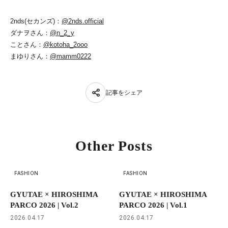
2nds(セカンズ)：
@2nds.official
ダナヲさん：
@n_2_y
ことさん：
@kotoha_2ooo
まゆりさん：
@mamm0222
記事をシェア
Other Posts
FASHION
FASHION
GYUTAE × HIROSHIMA
GYUTAE × HIROSHIMA
PARCO 2026 | Vol.2
PARCO 2026 | Vol.1
2026.04.17
2026.04.17