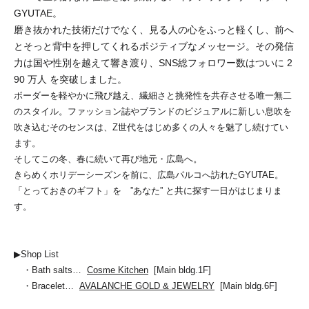
GYUTAE。
磨き抜かれた技術だけでなく、見る人の心をふっと軽くし、前へ
とそっと背中を押してくれるポジティブなメッセージ。その発信
力は国や性別を越えて響き渡り、SNS総フォロワー数はついに 2
90 万人 を突破しました。
ボーダーを軽やかに飛び越え、繊細さと挑発性を共存させる唯一無二
のスタイル。ファッション誌やブランドのビジュアルに新しい息吹を
吹き込むそのセンスは、Z世代をはじめ多くの人々を魅了し続けてい
ます。
そしてこの冬、春に続いて再び地元・広島へ。
きらめくホリデーシーズンを前に、広島パルコへ訪れたGYUTAE。
「とっておきのギフト」を ”あなた” と共に探す一日がはじまりま
す。
▶Shop List
・Bath salts…
Cosme Kitchen
[Main bldg.1F]
・Bracelet…
AVALANCHE GOLD & JEWELRY
[Main bldg.6F]