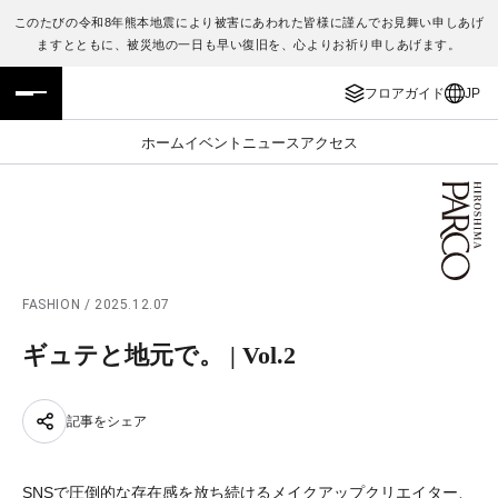
このたびの令和8年熊本地震により被害にあわれた皆様に謹んでお見舞い申しあげ
ますとともに、被災地の一日も早い復旧を、心よりお祈り申しあげます。
フロアガイド
ENGLISH
フロアガイド
JP
施設案内・アクセス
繁体字
ホーム
イベント
ニュース
アクセス
イベント・ポップアップ
簡体字
ニュース
한국어
レストラン・カフェ
ภาษาไทย
FASHION / 2025.12.07
TAX FREE
日本語
ギュテと地元で。 | Vol.2
PARCOメンバーズ
記事をシェア
JP
SNSで圧倒的な存在感を放ち続けるメイクアップクリエイター、