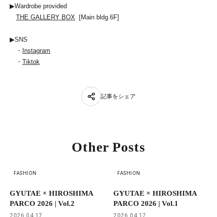
▶Wardrobe provided
THE GALLERY BOX
[Main bldg.6F]
▶SNS
・
Instagram
・
Tiktok
記事をシェア
Other Posts
FASHION
FASHION
GYUTAE × HIROSHIMA
GYUTAE × HIROSHIMA
PARCO 2026 | Vol.2
PARCO 2026 | Vol.1
2026.04.17
2026.04.17