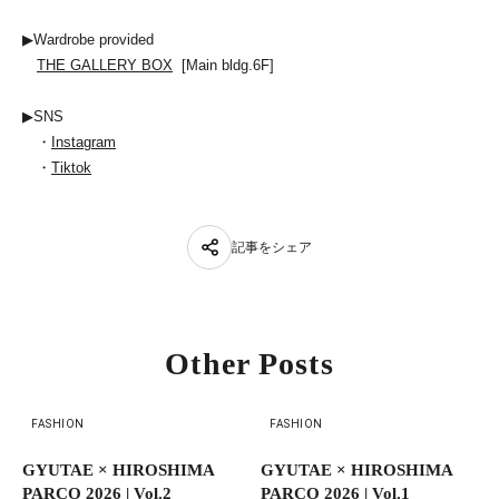
▶Wardrobe provided
THE GALLERY BOX
[Main bldg.6F]
▶SNS
・
Instagram
・
Tiktok
記事をシェア
Other Posts
FASHION
FASHION
GYUTAE × HIROSHIMA
GYUTAE × HIROSHIMA
PARCO 2026 | Vol.2
PARCO 2026 | Vol.1