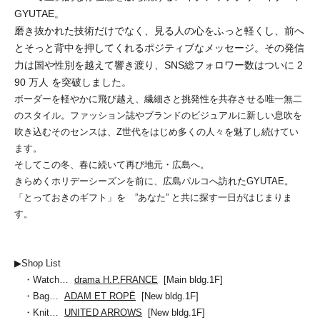
GYUTAE。
磨き抜かれた技術だけでなく、見る人の心をふっと軽くし、前へ
とそっと背中を押してくれるポジティブなメッセージ。その発信
力は国や性別を越えて響き渡り、SNS総フォロワー数はついに 2
90 万人 を突破しました。
ボーダーを軽やかに飛び越え、繊細さと挑発性を共存させる唯一無二
のスタイル。ファッション誌やブランドのビジュアルに新しい息吹を
吹き込むそのセンスは、Z世代をはじめ多くの人々を魅了し続けてい
ます。
そしてこの冬、春に続いて再び地元・広島へ。
きらめくホリデーシーズンを前に、広島パルコへ訪れたGYUTAE。
「とっておきのギフト」を ”あなた” と共に探す一日がはじまりま
す。
▶Shop List
・Watch…
drama H.P.FRANCE
[Main bldg.1F]
・Bag…
ADAM ET ROPĒ
[New bldg.1F]
・Knit…
UNITED ARROWS
[New bldg.1F]