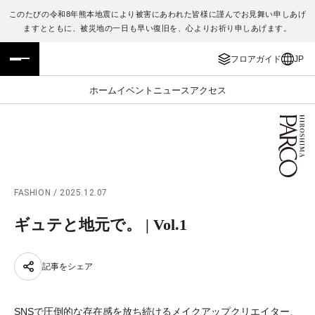
このたびの令和8年熊本地震により被害にあわれた皆様に謹んでお見舞い申しあげ
ますとともに、被災地の一日も早い復旧を、心よりお祈り申しあげます。
フロアガイド
ENGLISH
フロアガイド
JP
施設案内・アクセス
繁体字
ホーム
イベント
ニュース
アクセス
イベント・ポップアップ
簡体字
ニュース
한국어
レストラン・カフェ
ภาษาไทย
FASHION / 2025.12.07
TAX FREE
日本語
ギュテと地元で。 | Vol.1
PARCOメンバーズ
記事をシェア
JP
SNSで圧倒的な存在感を放ち続けるメイクアップクリエイター、