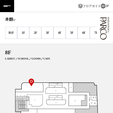
フロアガイド
JP
フロアガイド
ENGLISH
本館
施設案内・アクセス
繁体字
B1F
1F
2F
3F
4F
5F
6F
7F
8F
イベント・ポップアップ
簡体字
8F
ニュース
한국어
LADIES'／SCHOOL／GOODS／CAFE
レストラン・カフェ
ภาษาไทย
TAX FREE
日本語
PARCOメンバーズ
JP