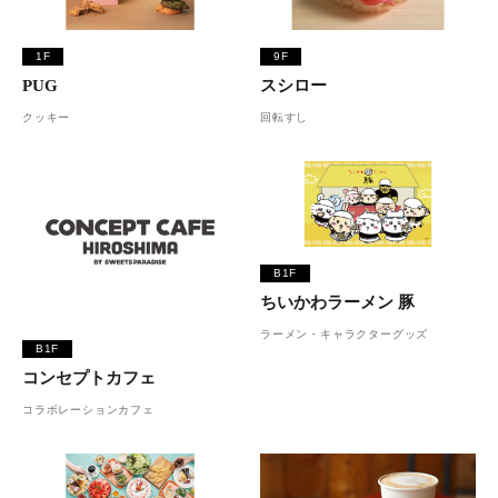
1F
9F
PUG
スシロー
クッキー
回転すし
B1F
ちいかわラーメン 豚
ラーメン・キャラクターグッズ
B1F
コンセプトカフェ
コラボレーションカフェ