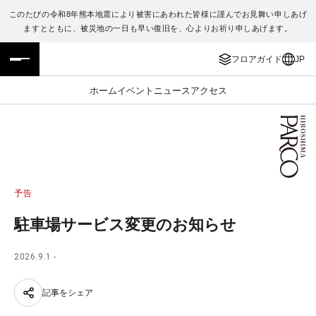
このたびの令和8年熊本地震により被害にあわれた皆様に謹んでお見舞い申しあげ
ますとともに、被災地の一日も早い復旧を、心よりお祈り申しあげます。
フロアガイド
ENGLISH
フロアガイド
JP
施設案内・アクセス
繁体字
ホーム
イベント
ニュース
アクセス
イベント・ポップアップ
簡体字
ニュース
한국어
レストラン・カフェ
ภาษาไทย
予告
TAX FREE
日本語
駐車場サービス変更のお知らせ
2026.9.1 -
PARCOメンバーズ
記事をシェア
JP