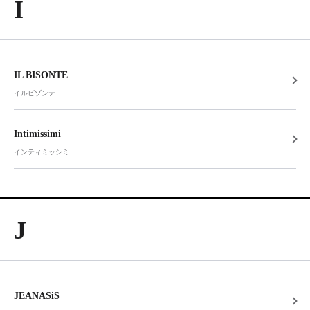
I
IL BISONTE
イルビゾンテ
Intimissimi
インティミッシミ
J
JEANASiS