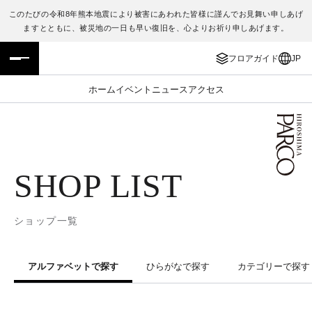
このたびの令和8年熊本地震により被害にあわれた皆様に謹んでお見舞い申しあげ
ますとともに、被災地の一日も早い復旧を、心よりお祈り申しあげます。
フロアガイド
ENGLISH
フロアガイド
JP
施設案内・アクセス
繁体字
ホーム
イベント
ニュース
アクセス
イベント・ポップアップ
簡体字
ニュース
한국어
SHOP LIST
レストラン・カフェ
ภาษาไทย
TAX FREE
日本語
ショップ一覧
PARCOメンバーズ
アルファベットで探す
ひらがなで探す
カテゴリーで探す
JP