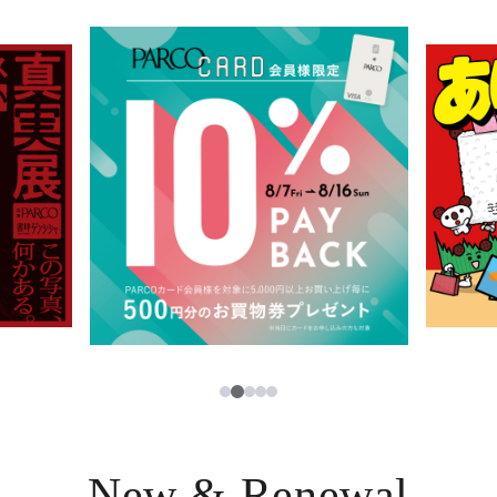
イベント・ポップアップ
簡体字
ニュース
한국어
レストラン・カフェ
ภาษาไทย
TAX FREE
日本語
PARCOメンバーズ
JP
2
1
3
4
5
New & Renewal