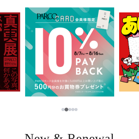
イベント・ポップアップ
簡体字
ニュース
한국어
レストラン・カフェ
ภาษาไทย
TAX FREE
日本語
PARCOメンバーズ
JP
2
1
3
4
5
New & Renewal