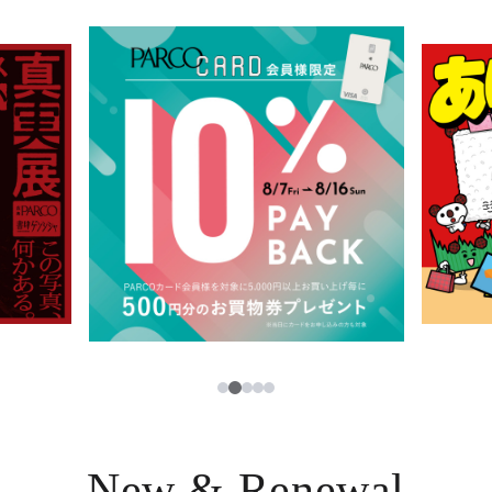
イベント・ポップアップ
簡体字
ニュース
한국어
レストラン・カフェ
ภาษาไทย
TAX FREE
日本語
PARCOメンバーズ
JP
2
1
3
4
5
New & Renewal