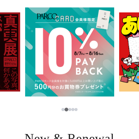
イベント・ポップアップ
簡体字
ニュース
한국어
レストラン・カフェ
ภาษาไทย
TAX FREE
日本語
PARCOメンバーズ
JP
2
1
3
4
5
New & Renewal