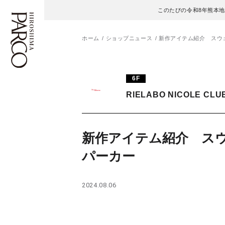
このたびの令和8年熊本
ホーム
ショップニュース
新作アイテム紹介 スウ
フロアガイド
ENGLISH
6F
RIELABO NICOLE CLU
施設案内・アクセス
繁体字
イベント・ポップアップ
簡体字
新作アイテム紹介 ス
ニュース
한국어
パーカー
レストラン・カフェ
ภาษาไทย
2024.08.06
TAX FREE
日本語