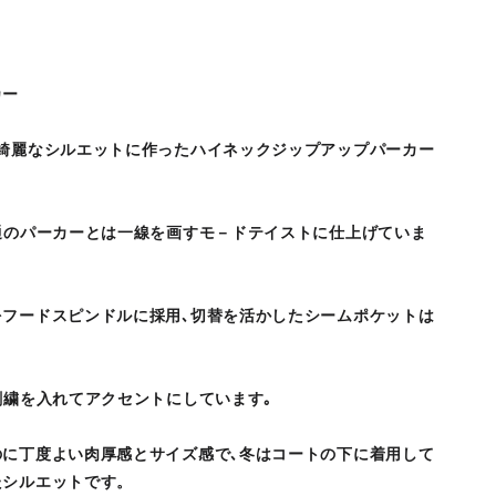
カー
な綺麗なシルエットに作ったハイネックジップアップパーカー
通のパーカーとは一線を画すモ－ドテイストに仕上げていま
をフードスピンドルに採用､切替を活かしたシームポケットは
刺繍を入れてアクセントにしています｡
のに丁度よい肉厚感とサイズ感で､冬はコートの下に着用して
たシルエットです。