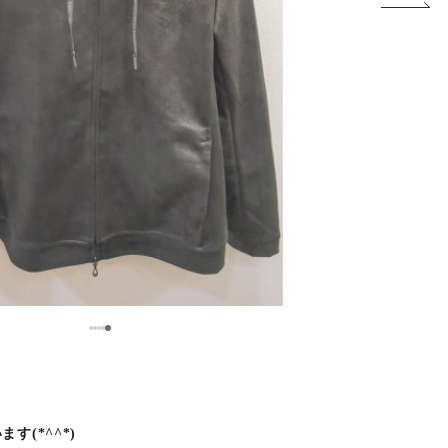
5
1
2
3
4
(*^^*)