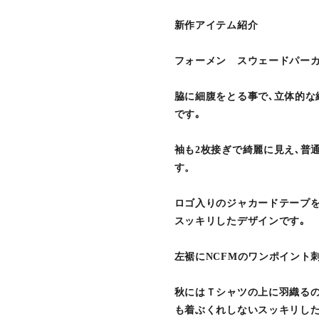
新作アイテム紹介
フォーメン スウェードパー
脇に細腹をとる事で､立体的
です｡
袖も2枚接ぎで綺麗に見え､普
す。
ロゴ入りのジャカードテープ
スッキリしたデザインです｡
左裾にNCFMのワンポイント
秋にはＴシャツの上に羽織る
も着ぶくれしないスッキリし