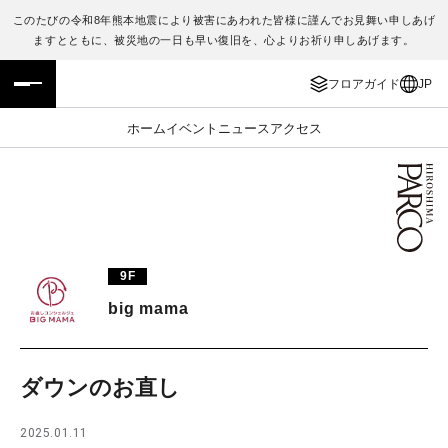
このたびの令和8年熊本地震により被害にあわれた皆様に謹んでお見舞い申しあげ
ますとともに、被災地の一日も早い復旧を、心よりお祈り申しあげます。
フロアガイド
ENGLISH
フロアガイド
JP
施設案内・アクセス
繁体字
ホーム
イベント
ニュース
アクセス
イベント・ポップアップ
簡体字
ニュース
한국어
レストラン・カフェ
ภาษาไทย
9F
TAX FREE
日本語
big mama
PARCOメンバーズ
ダウンのお直し
JP
2025.01.11