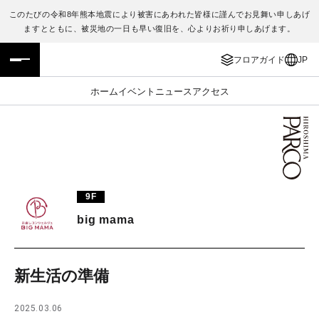
このたびの令和8年熊本地震により被害にあわれた皆様に謹んでお見舞い申しあげ
ますとともに、被災地の一日も早い復旧を、心よりお祈り申しあげます。
フロアガイド
ENGLISH
フロアガイド
JP
施設案内・アクセス
繁体字
ホーム
イベント
ニュース
アクセス
イベント・ポップアップ
簡体字
ニュース
한국어
レストラン・カフェ
ภาษาไทย
9F
TAX FREE
日本語
big mama
PARCOメンバーズ
新生活の準備
JP
2025.03.06