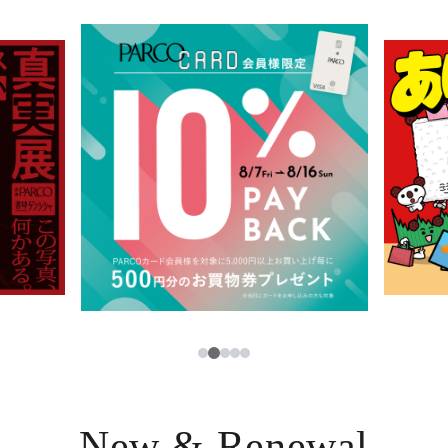
イベント・ポップアップ
簡体字
ニュース
한국어
レストラン・カフェ
ภาษาไทย
TAX FREE
日本語
PARCOメンバーズ
JP
2
1
3
4
5
New & Renewal