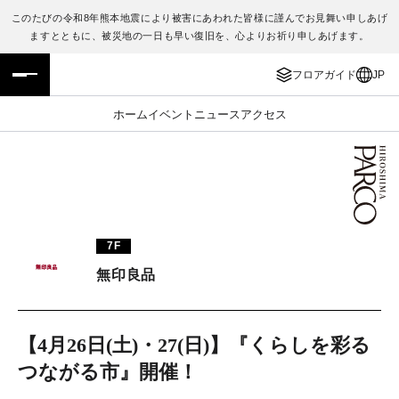
このたびの令和8年熊本地震により被害にあわれた皆様に謹んでお見舞い申しあげ
ますとともに、被災地の一日も早い復旧を、心よりお祈り申しあげます。
フロアガイド
ENGLISH
フロアガイド
JP
施設案内・アクセス
繁体字
ホーム
イベント
ニュース
アクセス
イベント・ポップアップ
簡体字
ニュース
한국어
レストラン・カフェ
ภาษาไทย
7F
TAX FREE
日本語
無印良品
PARCOメンバーズ
【4月26日(土)・27(日)】『くらしを彩る
つながる市』開催！
JP