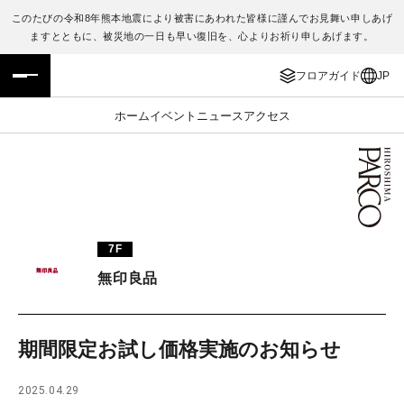
このたびの令和8年熊本地震により被害にあわれた皆様に謹んでお見舞い申しあげ
ますとともに、被災地の一日も早い復旧を、心よりお祈り申しあげます。
フロアガイド
ENGLISH
フロアガイド
JP
施設案内・アクセス
繁体字
ホーム
イベント
ニュース
アクセス
イベント・ポップアップ
簡体字
ニュース
한국어
レストラン・カフェ
ภาษาไทย
7F
TAX FREE
日本語
無印良品
PARCOメンバーズ
期間限定お試し価格実施のお知らせ
JP
2025.04.29