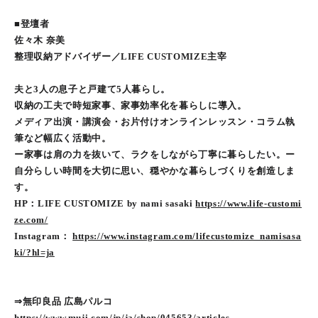
■登壇者
佐々木 奈美
整理収納アドバイザー／LIFE CUSTOMIZE主宰
夫と3人の息子と戸建て5人暮らし。
収納の工夫で時短家事、家事効率化を暮らしに導入。
メディア出演・講演会・お片付けオンラインレッスン・コラム執
筆など幅広く活動中。
ー家事は肩の力を抜いて、ラクをしながら丁寧に暮らしたい。ー
自分らしい時間を大切に思い、穏やかな暮らしづくりを創造しま
す。
HP：LIFE CUSTOMIZE by nami sasaki
https://www.life-customi
ze.com/
Instagram：
https://www.instagram.com/lifecustomize_namisasa
ki/?hl=ja
⇒無印良品 広島パルコ
https://www.muji.com/jp/ja/shop/045653/articles