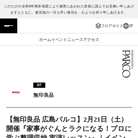
このたびの令和8年熊本地震により被害にあわれた皆様に謹んでお見舞い申しあげ
ますとともに、被災地の一日も早い復旧を、心よりお祈り申しあげます。
フロアガイド
ENGLISH
フロアガイド
JP
施設案内・アクセス
繁体字
ホーム
イベント
ニュース
アクセス
イベント・ポップアップ
簡体字
ニュース
한국어
レストラン・カフェ
ภาษาไทย
8F
TAX FREE
日本語
無印良品
PARCOメンバーズ
【無印良品 広島パルコ】2月21日（土）
開催『家事がぐんとラクになる！プロに
JP
学ぶ整理収納 実演レッスン』｜イベン