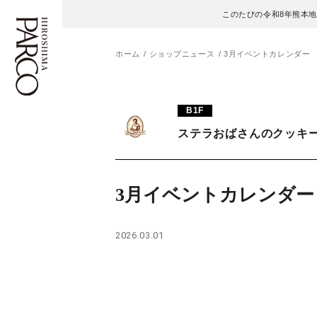
このたびの令和8年熊本
ホーム
ショップニュース
3月イベントカレンダー
フロアガイド
ENGLISH
B1F
ステラおばさんのクッキ
施設案内・アクセス
繁体字
イベント・ポップアップ
簡体字
3月イベントカレンダー
ニュース
한국어
2026.03.01
レストラン・カフェ
ภาษาไทย
TAX FREE
日本語