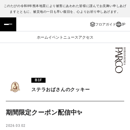
このたびの令和8年熊本地震により被害にあわれた皆様に謹んでお見舞い申しあげ
ますとともに、被災地の一日も早い復旧を、心よりお祈り申しあげます。
フロアガイド
ENGLISH
フロアガイド
JP
施設案内・アクセス
繁体字
ホーム
イベント
ニュース
アクセス
イベント・ポップアップ
簡体字
ニュース
한국어
レストラン・カフェ
ภาษาไทย
B1F
TAX FREE
日本語
ステラおばさんのクッキー
PARCOメンバーズ
期間限定クーポン配信中✨️
JP
2026.03.02