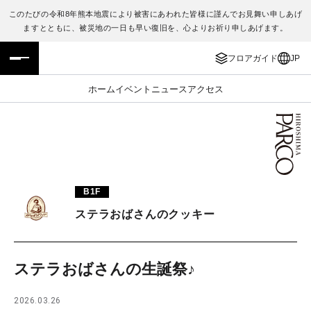
このたびの令和8年熊本地震により被害にあわれた皆様に謹んでお見舞い申しあげ
ますとともに、被災地の一日も早い復旧を、心よりお祈り申しあげます。
フロアガイド
ENGLISH
フロアガイド
JP
施設案内・アクセス
繁体字
ホーム
イベント
ニュース
アクセス
イベント・ポップアップ
簡体字
ニュース
한국어
レストラン・カフェ
ภาษาไทย
B1F
TAX FREE
日本語
ステラおばさんのクッキー
PARCOメンバーズ
ステラおばさんの生誕祭♪
JP
2026.03.26