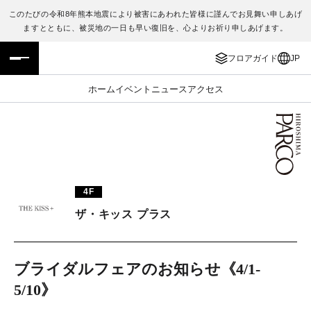
このたびの令和8年熊本地震により被害にあわれた皆様に謹んでお見舞い申しあげ
ますとともに、被災地の一日も早い復旧を、心よりお祈り申しあげます。
フロアガイド
ENGLISH
フロアガイド
JP
施設案内・アクセス
繁体字
ホーム
イベント
ニュース
アクセス
イベント・ポップアップ
簡体字
ニュース
한국어
レストラン・カフェ
ภาษาไทย
4F
TAX FREE
日本語
ザ・キッス プラス
PARCOメンバーズ
ブライダルフェアのお知らせ《4/1-
5/10》
JP