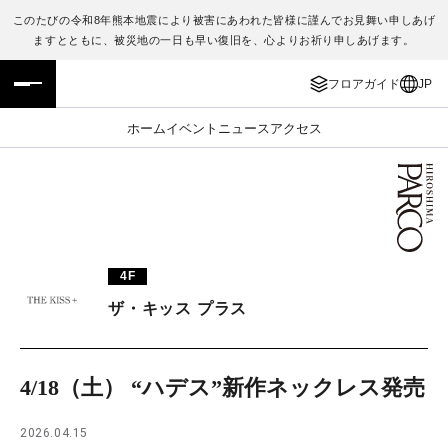
このたびの令和8年熊本地震により被害にあわれた皆様に謹んでお見舞い申しあげ
ますとともに、被災地の一日も早い復旧を、心よりお祈り申しあげます。
フロアガイド
ENGLISH
フロアガイド
JP
施設案内・アクセス
繁体字
ホーム
イベント
ニュース
アクセス
イベント・ポップアップ
簡体字
ニュース
한국어
レストラン・カフェ
ภาษาไทย
4F
TAX FREE
日本語
ザ・キッス プラス
PARCOメンバーズ
4/18（土） “ハデス”新作ネックレス発売
JP
2026.04.15