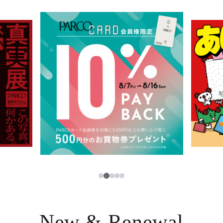
イベント・ポップアップ
簡体字
ニュース
한국어
レストラン・カフェ
ภาษาไทย
TAX FREE
日本語
PARCOメンバーズ
JP
2
1
3
4
5
New & Renewal